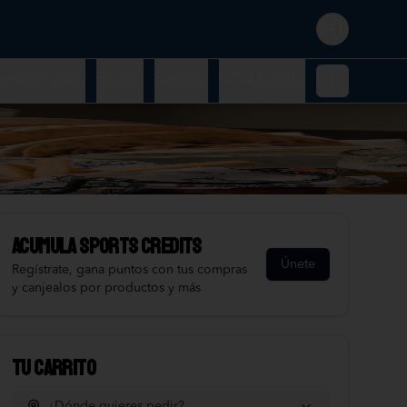
Login
enú de niños
Postres
Bebidas
NEW Bebidas To Go
Extras
Acumula
Sports Credits
Únete
Regístrate, gana puntos con tus compras
y canjealos por productos y más
Tu Carrito
¿Dónde quieres pedir?