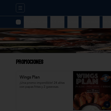
Abrir menu de navegación
Promociones
Entrada
Sopas
Ensaladas
San
Promociones
Wings Plan
¡Una promo imperdible! 24 alitas 
con papas fritas y 2 gaseosas.