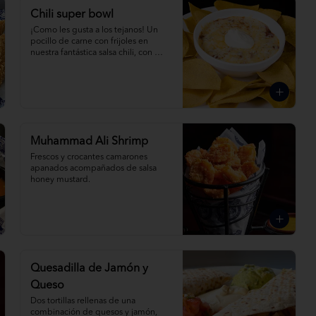
Chili super bowl
¡Como les gusta a los tejanos! Un 
pocillo de carne con frijoles en 
nuestra fantástica salsa chili, con 
queso derretido, crema agria y 
nuestros crujientes nachos.
Muhammad Ali Shrimp
Frescos y crocantes camarones 
apanados acompañados de salsa 
honey mustard.
Quesadilla de Jamón y
Queso
Dos tortillas rellenas de una 
combinación de quesos y jamón, 