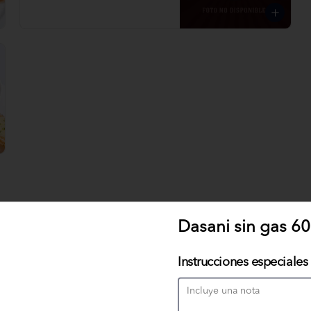
Dasani sin gas 6
Fit Salad
Cuida tu linea! Una variedad de 
lechuga, zanahoria, apio, pimiento y 
Instrucciones especiales
champiñones frescos con una 
exquisita vinagreta italiana.