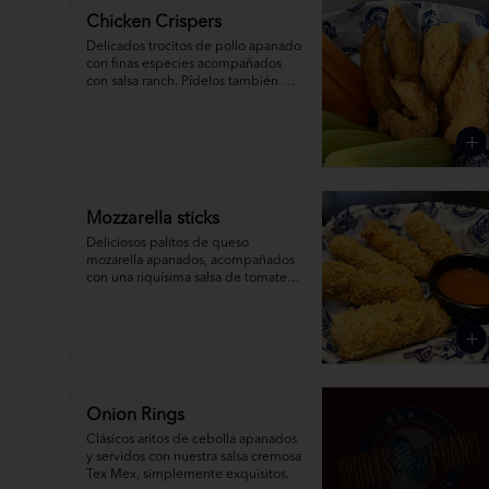
Chicken Crispers
Delicados trocitos de pollo apanado 
con finas especies acompañados 
con salsa ranch. Pídelos también 
bañados con tu salsa favorita.
Mozzarella sticks
Deliciosos palitos de queso 
mozarella apanados, acompañados 
con una riquísima salsa de tomates 
frescos.
Onion Rings
Clásicos aritos de cebolla apanados 
y servidos con nuestra salsa cremosa 
Tex Mex, simplemente exquisitos.