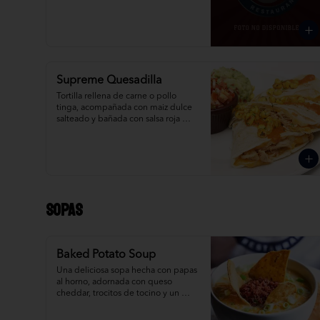
Supreme Quesadilla
Tortilla rellena de carne o pollo 
tinga, acompañada con maiz dulce 
salteado y bañada con salsa roja 
picante, guacamole y salsa 
mexicana.
Sopas
Baked Potato Soup
Una deliciosa sopa hecha con papas 
al horno, adornada con queso 
cheddar, trocitos de tocino y un 
toque de cebolla picada.