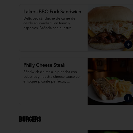
Lakers BBQ Pork Sandwich
Delicioso sánduche de carne de 
cerdo ahumada "Con leña" y 
especies. Bañada con nuestra 
deliciosa salsa bbq con queso 
cheddar.
Philly Cheese Steak
Sándwich de res a la plancha con 
cebollas y nuestra cheese sauce con 
el toque picante perfecto, 
acompañado de papas fritas.
Burgers