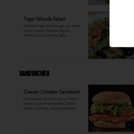
Tiger Woods Salad
Frescas hojas de lechuga con maiz 
dulce, queso, frijoles negros, 
zanahoria, pimientos, salsa 
mexicana, pedacitos de tortilla, 
aderezada con salsa ranch.
Sandwiches
Caesar Chicken Sandwich
Una nueva creación con un toque 
italiano que te encantará. Doble 
pollo cruhiente, salsa pomodoro, 
queso provolone y caesar salad.