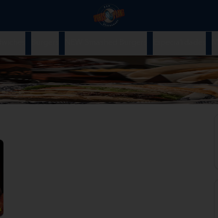
dwiches
Burgers
NEW Smashed Burgers
Especialidades
M