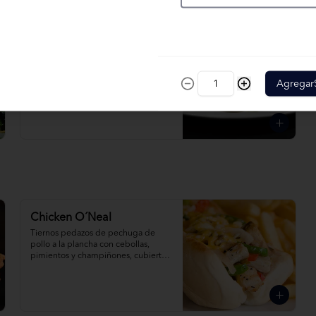
Turkey Cobb Salad
Una deliciosa ensalada de lechugas 
frescas acompañadas de pavo, 
Agregar
tocino, aguacate, huevo, tomate, 
queso cheddar y mozzarella rallado; 
ligeramente bañada con vinagreta 
de mostaza dulce.
Chicken O´Neal
Tiernos pedazos de pechuga de 
pollo a la plancha con cebollas, 
pimientos y champiñones, cubierto 
con queso derretido.