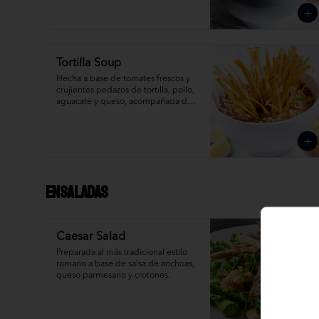
Tortilla Soup
Hecha a base de tomates frescos y 
crujientes pedazos de tortilla, pollo, 
aguacate y queso, acompañada de 
pan de ajo y limón.
Ensaladas
Caesar Salad
Preparada al más tradicional estilo 
romano a base de salsa de anchoas, 
queso parmesano y crotones.