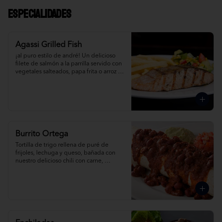
Especialidades
Agassi Grilled Fish
¡al puro estilo de andré! Un delicioso 
filete de salmón a la parrilla servido con 
vegetales salteados, papa frita o arroz te 
mex. Pídelo al grill o con albahaca.
Burrito Ortega
Tortilla de trigo rellena de puré de 
frijoles, lechuga y queso, bañada con 
nuestro delicioso chili con carne, 
acompañada de salsa mexicana, crema 
agria y guacamole. Pídela de pollo, 
carne o pavo.