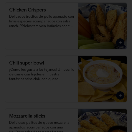
Chicken Crispers
Delicados trocitos de pollo apanado con 
finas especies acompañados con salsa 
ranch. Pídelos también bañados con tu 
salsa favorita.
Chili super bowl
¡Como les gusta a los tejanos! Un pocillo 
de carne con frijoles en nuestra 
fantástica salsa chili, con queso 
derretido, crema agria y nuestros 
crujientes nachos.
Mozzarella sticks
Deliciosos palitos de queso mozarella 
apanados, acompañados con una 