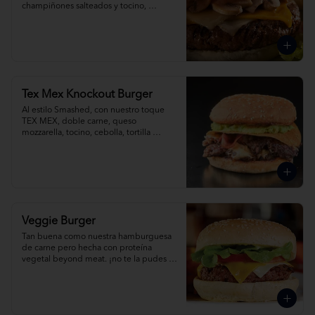
champiñones salteados y tocino, 
acompañada de papas fritas.
Tex Mex Knockout Burger
Al estilo Smashed, con nuestro toque 
TEX MEX, doble carne, queso 
mozzarella, tocino, cebolla, tortilla 
crocante, guacamole y jalapeño.
Veggie Burger
Tan buena como nuestra hamburguesa 
de carne pero hecha con proteína 
vegetal beyond meat. ¡no te la pudes 
perder!