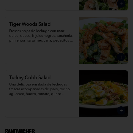
Tiger Woods Salad
Frescas hojas de lechuga con maiz 
dulce, queso, frijoles negros, zanahoria, 
pimientos, salsa mexicana, pedacitos de 
tortilla, aderezada con salsa ranch.
Turkey Cobb Salad
Una deliciosa ensalada de lechugas 
frescas acompañadas de pavo, tocino, 
aguacate, huevo, tomate, queso 
cheddar y mozzarella rallado; 
ligeramente bañada con vinagreta de 
mostaza dulce.
Sandwiches