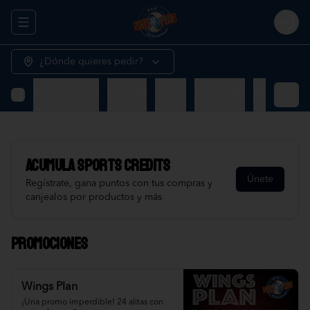
Abrir menu de navegación
Logi
¿Dónde quieres pedir?
Promociones
Entrada
Sopas
Ensaladas
Sandwiche
Acumula
Sports Credits
Únete
Regístrate, gana puntos con tus compras y
canjealos por productos y más
Promociones
Wings Plan
¡Una promo imperdible! 24 alitas con 