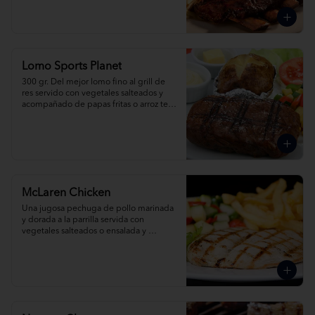
mex.
Lomo Sports Planet
300 gr. Del mejor lomo fino al grill de 
res servido con vegetales salteados y 
acompañado de papas fritas o arroz tex 
mex. Pídelo al grill, champiñones o 
pimienta.
McLaren Chicken
Una jugosa pechuga de pollo marinada 
y dorada a la parrilla servida con 
vegetales salteados o ensalada y 
acompañada de papas fritas o arroz tex 
mex.