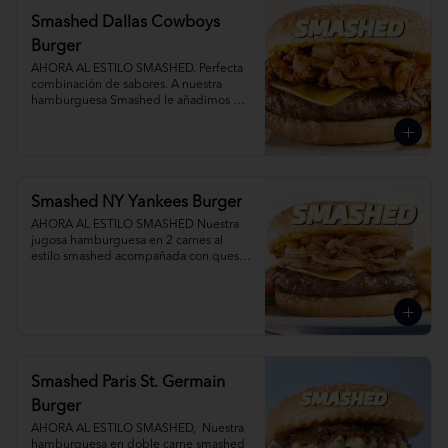
Smashed Dallas Cowboys
Burger
AHORA AL ESTILO SMASHED. Perfecta 
combinación de sabores. A nuestra 
hamburguesa Smashed le añadimos 
BBQ smoked pork, queso mixto. Agrega 
Papas Fritas y Gaseosa por separado.
Smashed NY Yankees Burger
AHORA AL ESTILO SMASHED Nuestra 
jugosa hamburguesa en 2 carnes al 
estilo smashed acompañada con queso 
tocino y deliciosas crispy onions. Agrega 
Papas Fritas y Gaseosa por separado.
Smashed Paris St. Germain
Burger
AHORA AL ESTILO SMASHED,  Nuestra 
hamburguesa en doble carne smashed 