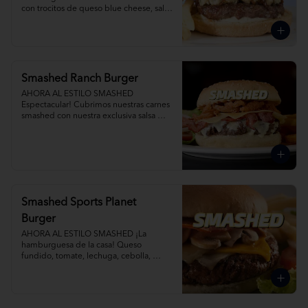
con trocitos de queso blue cheese, salsa 
blue cheese, tocino y cebollas 
caramelizadas al romero. Agrega Papas 
Fritas y Gaseosa por separado.
Smashed Ranch Burger
AHORA AL ESTILO SMASHED 
Espectacular! Cubrimos nuestras carnes 
smashed con nuestra exclusiva salsa 
ranch, tocino, queso y crispy onions. 
Agrega Papas Fritas y Gaseosa por 
separado.
Smashed Sports Planet
Burger
AHORA AL ESTILO SMASHED ¡La 
hamburguesa de la casa! Queso 
fundido, tomate, lechuga, cebolla, 
champiñones salteados y tocino.  
Agrega Papas Fritas y Gaseosa por 
separado.