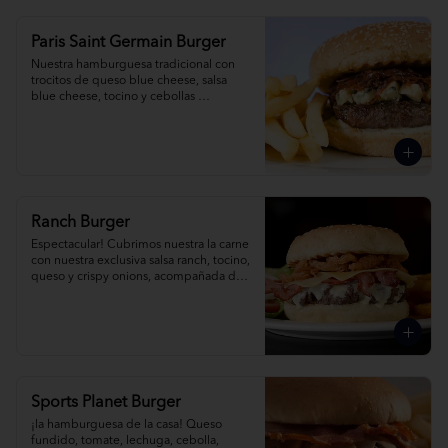
Paris Saint Germain Burger
Nuestra hamburguesa tradicional con 
trocitos de queso blue cheese, salsa 
blue cheese, tocino y cebollas 
caramelizadas al romero, acompañada 
de papas fritas.
Ranch Burger
Espectacular! Cubrimos nuestra la carne 
con nuestra exclusiva salsa ranch, tocino, 
queso y crispy onions, acompañada de 
papas fritas.
Sports Planet Burger
¡la hamburguesa de la casa! Queso 
fundido, tomate, lechuga, cebolla, 