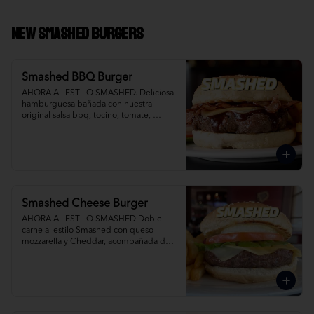
NEW Smashed Burgers
Smashed BBQ Burger
AHORA AL ESTILO SMASHED. Deliciosa 
hamburguesa bañada con nuestra 
original salsa bbq, tocino, tomate, 
cebolla, lechuga y queso mixto. Agrega 
Papas Fritas y Gaseosa por separado.
Smashed Cheese Burger
AHORA AL ESTILO SMASHED Doble 
carne al estilo Smashed con queso 
mozzarella y Cheddar, acompañada de 
papas fritas. Agrega Papas Fritas y 
Gaseosa por separado.