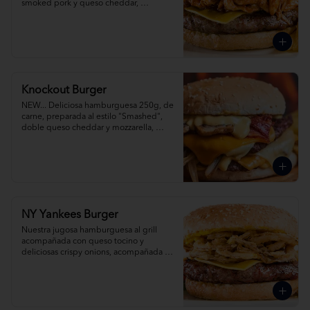
smoked pork y queso cheddar, 
acompañada de papas fritas.
Knockout Burger
NEW... Deliciosa hamburguesa 250g, de 
carne, preparada al estilo "Smashed", 
doble queso cheddar y mozzarella, 
cebolla, champiñones y tocino y pickles. 
Acompañada con papas fritas. 
¡Simplemente espectacula!
NY Yankees Burger
Nuestra jugosa hamburguesa al grill 
acompañada con queso tocino y 
deliciosas crispy onions, acompañada de 
papas fritas.