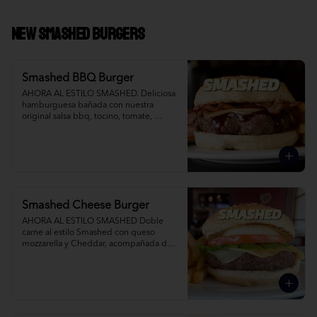
NEW Smashed Burgers
Smashed BBQ Burger
AHORA AL ESTILO SMASHED. Deliciosa 
hamburguesa bañada con nuestra 
original salsa bbq, tocino, tomate, 
cebolla, lechuga y queso mixto. Agrega 
Papas Fritas y Gaseosa por separado.
Smashed Cheese Burger
AHORA AL ESTILO SMASHED Doble 
carne al estilo Smashed con queso 
mozzarella y Cheddar, acompañada de 
papas fritas. Agrega Papas Fritas y 
Gaseosa por separado.