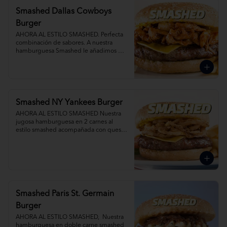
Smashed Dallas Cowboys
Burger
AHORA AL ESTILO SMASHED. Perfecta 
combinación de sabores. A nuestra 
hamburguesa Smashed le añadimos 
BBQ smoked pork, queso mixto. Agrega 
Papas Fritas y Gaseosa por separado.
Smashed NY Yankees Burger
AHORA AL ESTILO SMASHED Nuestra 
jugosa hamburguesa en 2 carnes al 
estilo smashed acompañada con queso 
tocino y deliciosas crispy onions. Agrega 
Papas Fritas y Gaseosa por separado.
Smashed Paris St. Germain
Burger
AHORA AL ESTILO SMASHED,  Nuestra 
hamburguesa en doble carne smashed 