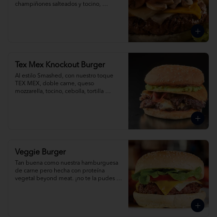
champiñones salteados y tocino, 
acompañada de papas fritas.
Tex Mex Knockout Burger
Al estilo Smashed, con nuestro toque 
TEX MEX, doble carne, queso 
mozzarella, tocino, cebolla, tortilla 
crocante, guacamole y jalapeño.
Veggie Burger
Tan buena como nuestra hamburguesa 
de carne pero hecha con proteína 
vegetal beyond meat. ¡no te la pudes 
perder!