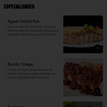
Especialidades
Agassi Grilled Fish
¡al puro estilo de andré! Un delicioso 
filete de salmón a la parrilla servido con 
vegetales salteados, papa frita o arroz te 
mex. Pídelo al grill o con albahaca.
Burrito Ortega
Tortilla de trigo rellena de puré de 
frijoles, lechuga y queso, bañada con 
nuestro delicioso chili con carne, 
acompañada de salsa mexicana, crema 
agria y guacamole. Pídela de pollo, 
carne o pavo.