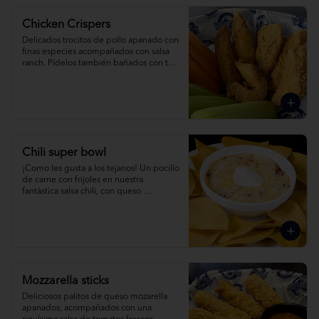
Chicken Crispers
Delicados trocitos de pollo apanado con 
finas especies acompañados con salsa 
ranch. Pídelos también bañados con tu 
salsa favorita.
Chili super bowl
¡Como les gusta a los tejanos! Un pocillo 
de carne con frijoles en nuestra 
fantástica salsa chili, con queso 
derretido, crema agria y nuestros 
crujientes nachos.
Mozzarella sticks
Deliciosos palitos de queso mozarella 
apanados, acompañados con una 