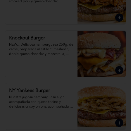
smoked pork y queso cheddar, 
acompañada de papas fritas.
Knockout Burger
NEW... Deliciosa hamburguesa 250g, de 
carne, preparada al estilo "Smashed", 
doble queso cheddar y mozzarella, 
cebolla, champiñones y tocino y pickles. 
Acompañada con papas fritas. 
¡Simplemente espectacula!
NY Yankees Burger
Nuestra jugosa hamburguesa al grill 
acompañada con queso tocino y 
deliciosas crispy onions, acompañada de 
papas fritas.