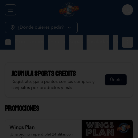
Abrir menu de navegación
Logi
¿Dónde quieres pedir?
Promociones
Entrada
Sopas
Ensaladas
Sandwiche
Acumula
Sports Credits
Únete
Regístrate, gana puntos con tus compras y
canjealos por productos y más
Promociones
Wings Plan
¡Una promo imperdible! 24 alitas con 