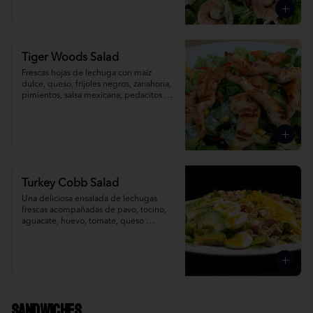
Tiger Woods Salad
Frescas hojas de lechuga con maiz 
dulce, queso, frijoles negros, zanahoria, 
pimientos, salsa mexicana, pedacitos de 
tortilla, aderezada con salsa ranch.
Turkey Cobb Salad
Una deliciosa ensalada de lechugas 
frescas acompañadas de pavo, tocino, 
aguacate, huevo, tomate, queso 
cheddar y mozzarella rallado; 
ligeramente bañada con vinagreta de 
mostaza dulce.
Sandwiches