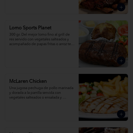
mex.
Lomo Sports Planet
300 gr. Del mejor lomo fino al grill de 
res servido con vegetales salteados y 
acompañado de papas fritas o arroz tex 
mex. Pídelo al grill, champiñones o 
pimienta.
McLaren Chicken
Una jugosa pechuga de pollo marinada 
y dorada a la parrilla servida con 
vegetales salteados o ensalada y 
acompañada de papas fritas o arroz tex 
mex.