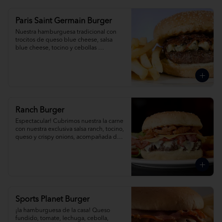
Paris Saint Germain Burger
Nuestra hamburguesa tradicional con 
trocitos de queso blue cheese, salsa 
blue cheese, tocino y cebollas 
caramelizadas al romero, acompañada 
de papas fritas.
Ranch Burger
Espectacular! Cubrimos nuestra la carne 
con nuestra exclusiva salsa ranch, tocino, 
queso y crispy onions, acompañada de 
papas fritas.
Sports Planet Burger
¡la hamburguesa de la casa! Queso 
fundido, tomate, lechuga, cebolla, 