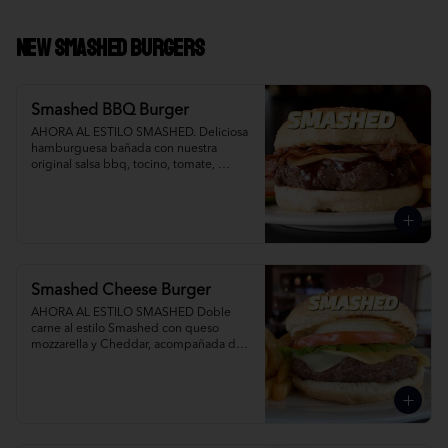
NEW Smashed Burgers
Smashed BBQ Burger
AHORA AL ESTILO SMASHED. Deliciosa 
hamburguesa bañada con nuestra 
original salsa bbq, tocino, tomate, 
cebolla, lechuga y queso mixto. Agrega 
Papas Fritas y Gaseosa por separado.
Smashed Cheese Burger
AHORA AL ESTILO SMASHED Doble 
carne al estilo Smashed con queso 
mozzarella y Cheddar, acompañada de 
papas fritas. Agrega Papas Fritas y 
Gaseosa por separado.