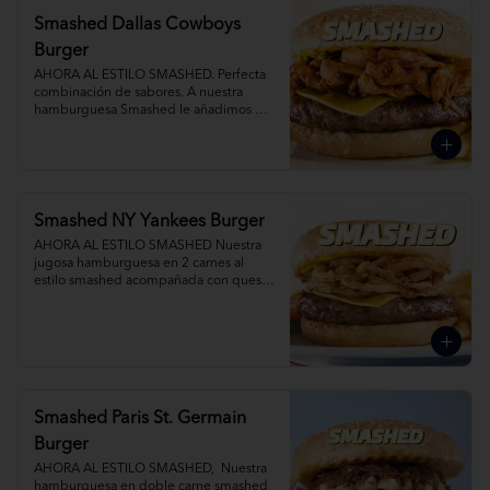
Smashed Dallas Cowboys
Burger
AHORA AL ESTILO SMASHED. Perfecta 
combinación de sabores. A nuestra 
hamburguesa Smashed le añadimos 
BBQ smoked pork, queso mixto. Agrega 
Papas Fritas y Gaseosa por separado.
Smashed NY Yankees Burger
AHORA AL ESTILO SMASHED Nuestra 
jugosa hamburguesa en 2 carnes al 
estilo smashed acompañada con queso 
tocino y deliciosas crispy onions. Agrega 
Papas Fritas y Gaseosa por separado.
Smashed Paris St. Germain
Burger
AHORA AL ESTILO SMASHED,  Nuestra 
hamburguesa en doble carne smashed 