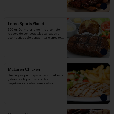
mex.
Lomo Sports Planet
300 gr. Del mejor lomo fino al grill de 
res servido con vegetales salteados y 
acompañado de papas fritas o arroz tex 
mex. Pídelo al grill, champiñones o 
pimienta.
McLaren Chicken
Una jugosa pechuga de pollo marinada 
y dorada a la parrilla servida con 
vegetales salteados o ensalada y 
acompañada de papas fritas o arroz tex 
mex.