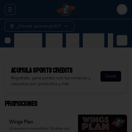
Abrir menu de navegación
Logi
¿Dónde quieres pedir?
Promociones
Entrada
Sopas
Ensaladas
Sandwiche
Acumula
Sports Credits
Únete
Regístrate, gana puntos con tus compras y
canjealos por productos y más
Promociones
Wings Plan
¡Una promo imperdible! 24 alitas con 