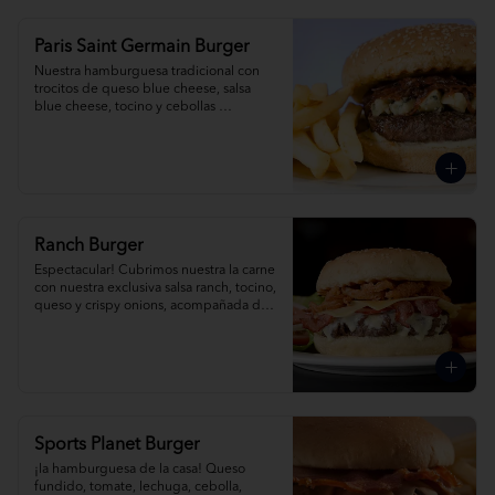
Paris Saint Germain Burger
Nuestra hamburguesa tradicional con 
trocitos de queso blue cheese, salsa 
blue cheese, tocino y cebollas 
caramelizadas al romero, acompañada 
de papas fritas.
Ranch Burger
Espectacular! Cubrimos nuestra la carne 
con nuestra exclusiva salsa ranch, tocino, 
queso y crispy onions, acompañada de 
papas fritas.
Sports Planet Burger
¡la hamburguesa de la casa! Queso 
fundido, tomate, lechuga, cebolla, 