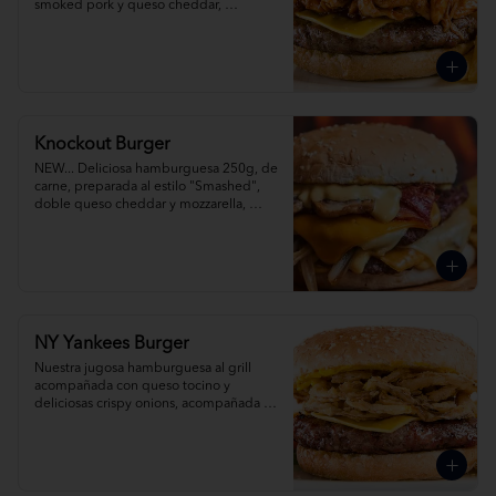
smoked pork y queso cheddar, 
acompañada de papas fritas.
Knockout Burger
NEW... Deliciosa hamburguesa 250g, de 
carne, preparada al estilo "Smashed", 
doble queso cheddar y mozzarella, 
cebolla, champiñones y tocino y pickles. 
Acompañada con papas fritas. 
¡Simplemente espectacula!
NY Yankees Burger
Nuestra jugosa hamburguesa al grill 
acompañada con queso tocino y 
deliciosas crispy onions, acompañada de 
papas fritas.