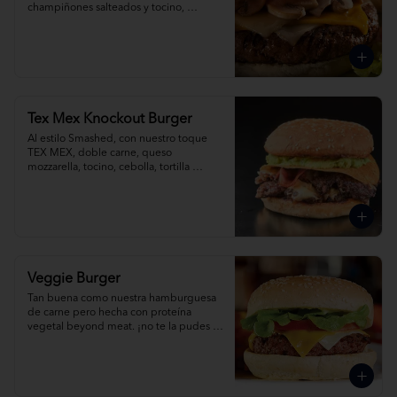
champiñones salteados y tocino, 
acompañada de papas fritas.
Tex Mex Knockout Burger
Al estilo Smashed, con nuestro toque 
TEX MEX, doble carne, queso 
mozzarella, tocino, cebolla, tortilla 
crocante, guacamole y jalapeño.
Veggie Burger
Tan buena como nuestra hamburguesa 
de carne pero hecha con proteína 
vegetal beyond meat. ¡no te la pudes 
perder!