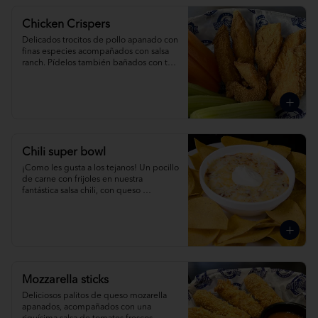
Chicken Crispers
Delicados trocitos de pollo apanado con 
finas especies acompañados con salsa 
ranch. Pídelos también bañados con tu 
salsa favorita.
Chili super bowl
¡Como les gusta a los tejanos! Un pocillo 
de carne con frijoles en nuestra 
fantástica salsa chili, con queso 
derretido, crema agria y nuestros 
crujientes nachos.
Mozzarella sticks
Deliciosos palitos de queso mozarella 
apanados, acompañados con una 