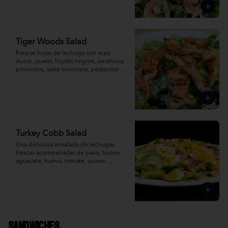
Tiger Woods Salad
Frescas hojas de lechuga con maiz 
dulce, queso, frijoles negros, zanahoria, 
pimientos, salsa mexicana, pedacitos de 
tortilla, aderezada con salsa ranch.
Turkey Cobb Salad
Una deliciosa ensalada de lechugas 
frescas acompañadas de pavo, tocino, 
aguacate, huevo, tomate, queso 
cheddar y mozzarella rallado; 
ligeramente bañada con vinagreta de 
mostaza dulce.
Sandwiches