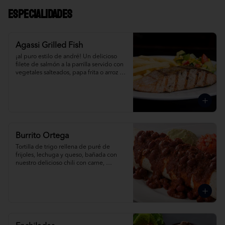
Especialidades
Agassi Grilled Fish
¡al puro estilo de andré! Un delicioso 
filete de salmón a la parrilla servido con 
vegetales salteados, papa frita o arroz te 
mex. Pídelo al grill o con albahaca.
Burrito Ortega
Tortilla de trigo rellena de puré de 
frijoles, lechuga y queso, bañada con 
nuestro delicioso chili con carne, 
acompañada de salsa mexicana, crema 
agria y guacamole. Pídela de pollo, 
carne o pavo.