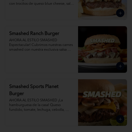
con trocitos de queso blue cheese, salsa 
blue cheese, tocino y cebollas 
caramelizadas al romero. Agrega Papas 
Fritas y Gaseosa por separado.
Smashed Ranch Burger
AHORA AL ESTILO SMASHED 
Espectacular! Cubrimos nuestras carnes 
smashed con nuestra exclusiva salsa 
ranch, tocino, queso y crispy onions. 
Agrega Papas Fritas y Gaseosa por 
separado.
Smashed Sports Planet
Burger
AHORA AL ESTILO SMASHED ¡La 
hamburguesa de la casa! Queso 
fundido, tomate, lechuga, cebolla, 
champiñones salteados y tocino.  
Agrega Papas Fritas y Gaseosa por 
separado.