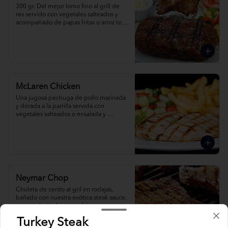
300 gr. Del mejor lomo fino al grill de 
res servido con vegetales salteados y 
acompañado de papas fritas o arroz tex 
mex. Pídelo al grill, champiñones o 
pimienta.
McLaren Chicken
Una jugosa pechuga de pollo marinada 
y dorada a la parrilla servida con 
vegetales salteados o ensalada y 
acompañada de papas fritas o arroz tex 
mex.
Neymar Chop
Chuleta de cerdo al gril en rodajas, 
bañado con nuestra exótica steak sauce, 
acompañado de papas fritas o arroz tex 
mex.
Turkey Steak