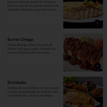
¡al puro estilo de andré! Un delicioso 
filete de salmón a la parrilla servido con 
vegetales salteados, papa frita o arroz te 
mex. Pídelo al grill o con albahaca.
Burrito Ortega
Tortilla de trigo rellena de puré de 
frijoles, lechuga y queso, bañada con 
nuestro delicioso chili con carne, 
acompañada de salsa mexicana, crema 
agria y guacamole. Pídela de pollo, 
carne o pavo.
Enchiladas
Tortillas de maiz rellenas de carne, pollo 
o mixto, acompañada de arroz tex mex, 
puré de frijoles, nachos y ensalada.