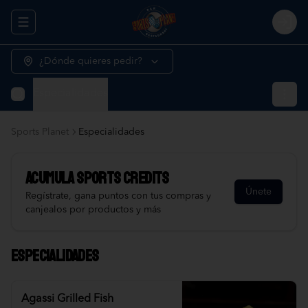
Abrir menu de navegación
Logi
¿Dónde quieres pedir?
Especialidades
Sports Planet
Especialidades
Acumula
Sports Credits
Únete
Regístrate, gana puntos con tus compras y
canjealos por productos y más
Especialidades
Agassi Grilled Fish