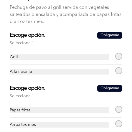
Pechuga de pavo al grill servida con vegetales
salteados o ensalada y acompañada de papas fritas
o arroz tex mex.
Tex Mex Lasagna
Lasagna de tortillas de maiz con carne, 
Escoge opción.
Obligatorio
pollo o mixto, queso y salsa tex mex, 
acompañada de arroz y ensalada.
Seleccione 1
Grill
A la naranja
Turkey Steak
Pechuga de pavo al grill servida con 
Escoge opción.
Obligatorio
vegetales salteados o ensalada y 
acompañada de papas fritas o arroz tex 
Seleccione 1
mex.
Papas fritas
Arroz tex mex