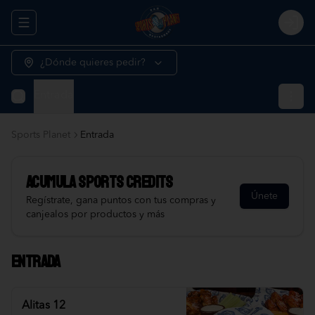
Abrir menu de navegación
Logi
¿Dónde quieres pedir?
Entrada
Sports Planet
Entrada
Acumula
Sports Credits
Únete
Regístrate, gana puntos con tus compras y
canjealos por productos y más
Entrada
Alitas 12