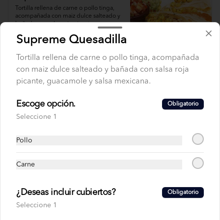
Tortilla rellena de carne o pollo tinga, 
acompañada con maiz dulce salteado y 
bañada con salsa roja picante, 
guacamole y salsa mexicana.
Supreme Quesadilla
Tortilla rellena de carne o pollo tinga, acompañada
con maiz dulce salteado y bañada con salsa roja
picante, guacamole y salsa mexicana.
Escoge opción.
Obligatorio
Seleccione 1
Pollo
Carne
Términos y condiciones
Política de privacidad
¿Deseas incluir cubiertos?
Obligatorio
Seleccione 1
Redes sociales