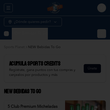
Abrir menu de navegación
Logi
¿Dónde quieres pedir?
NEW Bebidas To Go
Sports Planet
NEW Bebidas To Go
Acumula
Sports Credits
Únete
Regístrate, gana puntos con tus compras y
canjealos por productos y más
NEW Bebidas To Go
5 Club Premium Micheladas