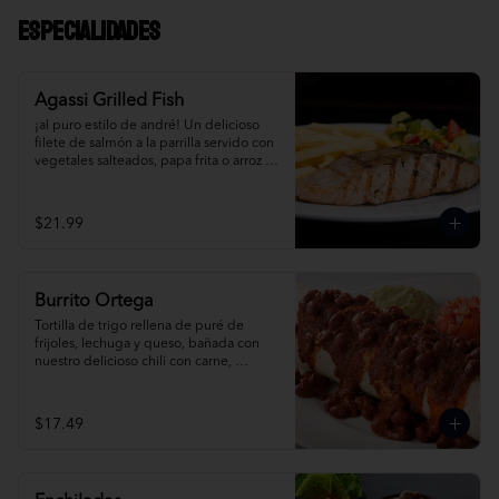
Especialidades
Agassi Grilled Fish
¡al puro estilo de andré! Un delicioso 
filete de salmón a la parrilla servido con 
vegetales salteados, papa frita o arroz te 
mex. Pídelo al grill o con albahaca.
$21.99
Burrito Ortega
Tortilla de trigo rellena de puré de 
frijoles, lechuga y queso, bañada con 
nuestro delicioso chili con carne, 
acompañada de salsa mexicana, crema 
agria y guacamole. Pídela de pollo, 
carne o pavo.
$17.49