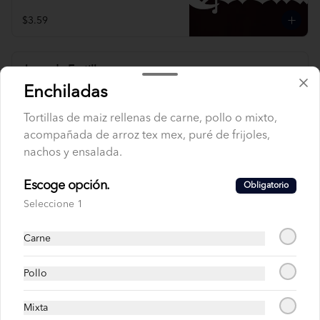
$3.59
Jugo de Frutilla
Enchiladas
Tortillas de maiz rellenas de carne, pollo o mixto,
acompañada de arroz tex mex, puré de frijoles,
$1.99
nachos y ensalada.
Escoge opción.
Obligatorio
Jugo de Frutilla con Naranja
Seleccione 1
Carne
Pollo
$2.69
Mixta