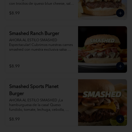
con trocitos de queso blue cheese, salsa 
blue cheese, tocino y cebollas 
$8.99
caramelizadas al romero. Agrega Papas 
Fritas y Gaseosa por separado.
Smashed Ranch Burger
AHORA AL ESTILO SMASHED 
Espectacular! Cubrimos nuestras carnes 
smashed con nuestra exclusiva salsa 
ranch, tocino, queso y crispy onions. 
Agrega Papas Fritas y Gaseosa por 
separado.
$8.99
Smashed Sports Planet
Burger
AHORA AL ESTILO SMASHED ¡La 
hamburguesa de la casa! Queso 
fundido, tomate, lechuga, cebolla, 
champiñones salteados y tocino.  
$8.99
Agrega Papas Fritas y Gaseosa por 
separado.