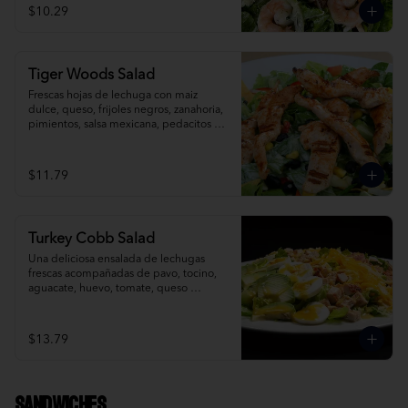
$10.29
Tiger Woods Salad
Frescas hojas de lechuga con maiz 
dulce, queso, frijoles negros, zanahoria, 
pimientos, salsa mexicana, pedacitos de 
tortilla, aderezada con salsa ranch.
$11.79
Turkey Cobb Salad
Una deliciosa ensalada de lechugas 
frescas acompañadas de pavo, tocino, 
aguacate, huevo, tomate, queso 
cheddar y mozzarella rallado; 
ligeramente bañada con vinagreta de 
mostaza dulce.
$13.79
Sandwiches