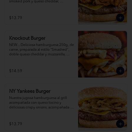
smoked pork y queso cheddar, 
acompañada de papas fritas.
$13.79
Knockout Burger
NEW... Deliciosa hamburguesa 250g, de 
carne, preparada al estilo "Smashed", 
doble queso cheddar y mozzarella, 
cebolla, champiñones y tocino y pickles. 
Acompañada con papas fritas. 
¡Simplemente espectacula!
$14.59
NY Yankees Burger
Nuestra jugosa hamburguesa al grill 
acompañada con queso tocino y 
deliciosas crispy onions, acompañada de 
papas fritas.
$13.79