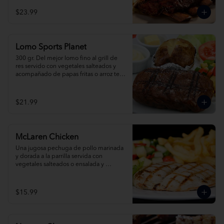
mex.
$23.99
Lomo Sports Planet
300 gr. Del mejor lomo fino al grill de 
res servido con vegetales salteados y 
acompañado de papas fritas o arroz tex 
mex. Pídelo al grill, champiñones o 
pimienta.
$21.99
McLaren Chicken
Una jugosa pechuga de pollo marinada 
y dorada a la parrilla servida con 
vegetales salteados o ensalada y 
acompañada de papas fritas o arroz tex 
mex.
$15.99