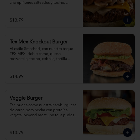
champiñones salteados y tocino, 
acompañada de papas fritas.
$13.79
Tex Mex Knockout Burger
Al estilo Smashed, con nuestro toque 
TEX MEX, doble carne, queso 
mozzarella, tocino, cebolla, tortilla 
crocante, guacamole y jalapeño.
$14.99
Veggie Burger
Tan buena como nuestra hamburguesa 
de carne pero hecha con proteína 
vegetal beyond meat. ¡no te la pudes 
perder!
$13.79