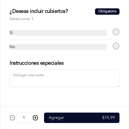
Jugo de Guanábana
¿Deseas incluir cubiertos?
Obligatorio
Seleccione 1
Sí
$1.99
No
Jugo de Mora
Instrucciones especiales
$1.99
Jugo de Mora con
Guanábana
Agregar
$15.99