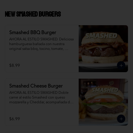
NEW Smashed Burgers
Smashed BBQ Burger
AHORA AL ESTILO SMASHED. Deliciosa 
hamburguesa bañada con nuestra 
original salsa bbq, tocino, tomate, 
cebolla, lechuga y queso mixto. Agrega 
Papas Fritas y Gaseosa por separado.
$8.99
Smashed Cheese Burger
AHORA AL ESTILO SMASHED Doble 
carne al estilo Smashed con queso 
mozzarella y Cheddar, acompañada de 
papas fritas. Agrega Papas Fritas y 
Gaseosa por separado.
$6.99