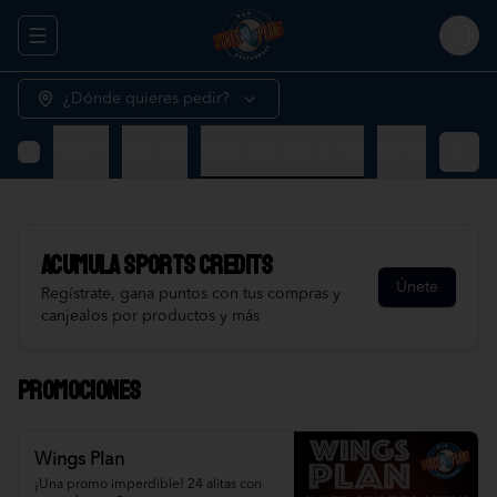
Abrir menu de navegación
Logi
¿Dónde quieres pedir?
niños
Postres
Bebidas
NEW Bebidas To Go
Extras
Acumula
Sports Credits
Únete
Regístrate, gana puntos con tus compras y
canjealos por productos y más
Promociones
Wings Plan
¡Una promo imperdible! 24 alitas con 