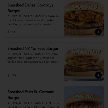
Smashed Dallas Cowboys
Burger
AHORA AL ESTILO SMASHED. Perfecta 
combinación de sabores. A nuestra 
hamburguesa Smashed le añadimos 
BBQ smoked pork, queso mixto. Agrega 
$8.99
Papas Fritas y Gaseosa por separado.
Smashed NY Yankees Burger
AHORA AL ESTILO SMASHED Nuestra 
jugosa hamburguesa en 2 carnes al 
estilo smashed acompañada con queso 
tocino y deliciosas crispy onions. Agrega 
Papas Fritas y Gaseosa por separado.
$8.99
Smashed Paris St. Germain
Burger
AHORA AL ESTILO SMASHED,  Nuestra 
hamburguesa en doble carne smashed 