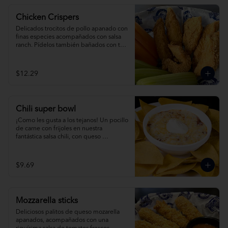
Chicken Crispers
Delicados trocitos de pollo apanado con 
finas especies acompañados con salsa 
ranch. Pídelos también bañados con tu 
salsa favorita.
$12.29
Chili super bowl
¡Como les gusta a los tejanos! Un pocillo 
de carne con frijoles en nuestra 
fantástica salsa chili, con queso 
derretido, crema agria y nuestros 
crujientes nachos.
$9.69
Mozzarella sticks
Deliciosos palitos de queso mozarella 
apanados, acompañados con una 