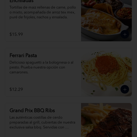
Enchiladas
Tortillas de maiz rellenas de carne, pollo 
o mixto, acompañada de arroz tex mex, 
puré de frijoles, nachos y ensalada.
$15.99
Ferrari Pasta
Delicioso spaguetti a la bolognesa o al 
pesto. Prueba nuestra opción con 
camarones.
$12.29
Grand Prix BBQ Ribs
Las auténticas costillas de cerdo 
preparadas al grill, cubiertas de nuestra 
exclusiva salsa bbq. Servidas con 
ensalada de col, papas fritas o arroz tex 