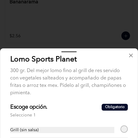
Bananarama
$2.56
Club Premium
Lomo Sports Planet
300 gr. Del mejor lomo fino al grill de res servido
con vegetales salteados y acompañado de papas
fritas o arroz tex mex. Pídelo al grill, champiñones o
$2.99
pimienta.
Escoge opción.
Obligatorio
Corona Extra
Seleccione 1
Grill (sin salsa)