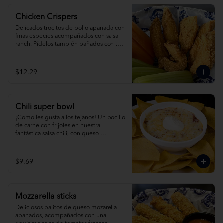
Chicken Crispers
Delicados trocitos de pollo apanado con 
finas especies acompañados con salsa 
ranch. Pídelos también bañados con tu 
salsa favorita.
$12.29
Chili super bowl
¡Como les gusta a los tejanos! Un pocillo 
de carne con frijoles en nuestra 
fantástica salsa chili, con queso 
derretido, crema agria y nuestros 
crujientes nachos.
$9.69
Mozzarella sticks
Deliciosos palitos de queso mozarella 
apanados, acompañados con una 