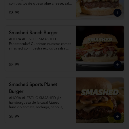
con trocitos de queso blue cheese, salsa 
blue cheese, tocino y cebollas 
$8.99
caramelizadas al romero. Agrega Papas 
Fritas y Gaseosa por separado.
Smashed Ranch Burger
AHORA AL ESTILO SMASHED 
Espectacular! Cubrimos nuestras carnes 
smashed con nuestra exclusiva salsa 
ranch, tocino, queso y crispy onions. 
Agrega Papas Fritas y Gaseosa por 
separado.
$8.99
Smashed Sports Planet
Burger
AHORA AL ESTILO SMASHED ¡La 
hamburguesa de la casa! Queso 
fundido, tomate, lechuga, cebolla, 
champiñones salteados y tocino.  
$8.99
Agrega Papas Fritas y Gaseosa por 
separado.