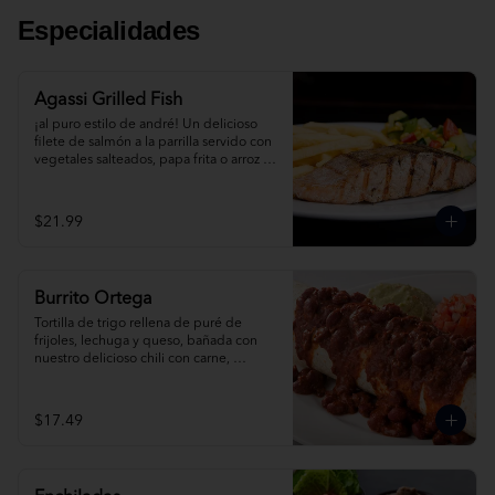
Especialidades
Agassi Grilled Fish
¡al puro estilo de andré! Un delicioso 
filete de salmón a la parrilla servido con 
vegetales salteados, papa frita o arroz te 
mex. Pídelo al grill o con albahaca.
$21.99
Burrito Ortega
Tortilla de trigo rellena de puré de 
frijoles, lechuga y queso, bañada con 
nuestro delicioso chili con carne, 
acompañada de salsa mexicana, crema 
agria y guacamole. Pídela de pollo, 
carne o pavo.
$17.49