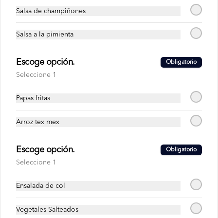
Salsa de champiñones
$3.59
Salsa a la pimienta
Jugo de Frutilla
Escoge opción.
Obligatorio
Seleccione 1
Papas fritas
$1.99
Arroz tex mex
Jugo de Frutilla con Naranja
Escoge opción.
Obligatorio
Seleccione 1
Ensalada de col
$2.69
Vegetales Salteados