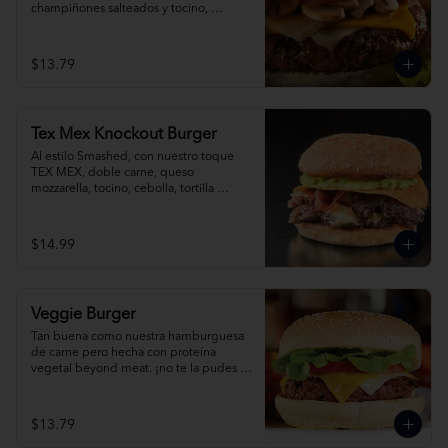
champiñones salteados y tocino, 
acompañada de papas fritas.
$13.79
Tex Mex Knockout Burger
Al estilo Smashed, con nuestro toque 
TEX MEX, doble carne, queso 
mozzarella, tocino, cebolla, tortilla 
crocante, guacamole y jalapeño.
$14.99
Veggie Burger
Tan buena como nuestra hamburguesa 
de carne pero hecha con proteína 
vegetal beyond meat. ¡no te la pudes 
perder!
$13.79