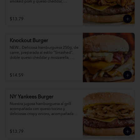
smoked pork y queso cheddar, 
acompañada de papas fritas.
$13.79
Knockout Burger
NEW... Deliciosa hamburguesa 250g, de 
carne, preparada al estilo "Smashed", 
doble queso cheddar y mozzarella, 
cebolla, champiñones y tocino y pickles. 
Acompañada con papas fritas. 
¡Simplemente espectacula!
$14.59
NY Yankees Burger
Nuestra jugosa hamburguesa al grill 
acompañada con queso tocino y 
deliciosas crispy onions, acompañada de 
papas fritas.
$13.79