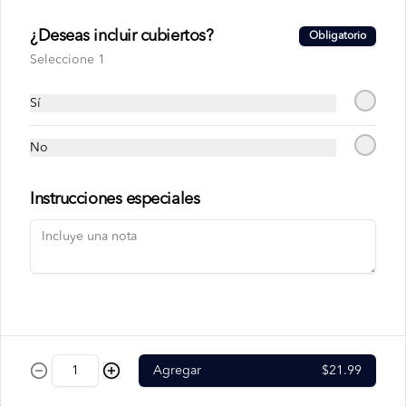
Jugo de Guanábana
¿Deseas incluir cubiertos?
Obligatorio
Seleccione 1
Sí
$1.99
No
Jugo de Mora
Instrucciones especiales
$1.99
Jugo de Mora con
Guanábana
Agregar
$21.99