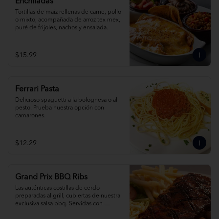
Enchiladas
Tortillas de maiz rellenas de carne, pollo 
o mixto, acompañada de arroz tex mex, 
puré de frijoles, nachos y ensalada.
$15.99
Ferrari Pasta
Delicioso spaguetti a la bolognesa o al 
pesto. Prueba nuestra opción con 
camarones.
$12.29
Grand Prix BBQ Ribs
Las auténticas costillas de cerdo 
preparadas al grill, cubiertas de nuestra 
exclusiva salsa bbq. Servidas con 
ensalada de col, papas fritas o arroz tex 