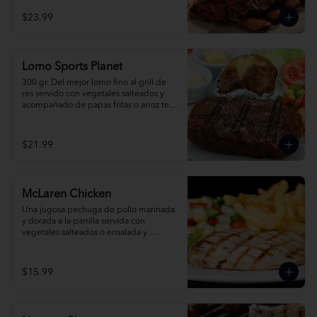
mex.
$23.99
Lomo Sports Planet
300 gr. Del mejor lomo fino al grill de 
res servido con vegetales salteados y 
acompañado de papas fritas o arroz tex 
mex. Pídelo al grill, champiñones o 
pimienta.
$21.99
McLaren Chicken
Una jugosa pechuga de pollo marinada 
y dorada a la parrilla servida con 
vegetales salteados o ensalada y 
acompañada de papas fritas o arroz tex 
mex.
$15.99