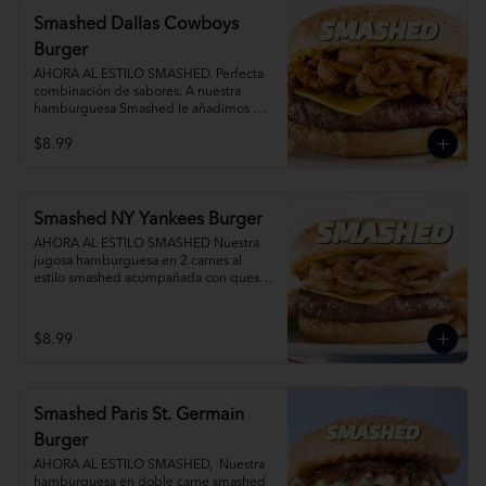
Smashed Dallas Cowboys
Burger
AHORA AL ESTILO SMASHED. Perfecta 
combinación de sabores. A nuestra 
hamburguesa Smashed le añadimos 
BBQ smoked pork, queso mixto. Agrega 
$8.99
Papas Fritas y Gaseosa por separado.
Smashed NY Yankees Burger
AHORA AL ESTILO SMASHED Nuestra 
jugosa hamburguesa en 2 carnes al 
estilo smashed acompañada con queso 
tocino y deliciosas crispy onions. Agrega 
Papas Fritas y Gaseosa por separado.
$8.99
Smashed Paris St. Germain
Burger
AHORA AL ESTILO SMASHED,  Nuestra 
hamburguesa en doble carne smashed 