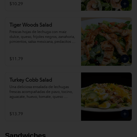
$10.29
Tiger Woods Salad
Frescas hojas de lechuga con maiz 
dulce, queso, frijoles negros, zanahoria, 
pimientos, salsa mexicana, pedacitos de 
tortilla, aderezada con salsa ranch.
$11.79
Turkey Cobb Salad
Una deliciosa ensalada de lechugas 
frescas acompañadas de pavo, tocino, 
aguacate, huevo, tomate, queso 
cheddar y mozzarella rallado; 
ligeramente bañada con vinagreta de 
mostaza dulce.
$13.79
Sandwiches