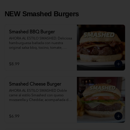
NEW Smashed Burgers
Smashed BBQ Burger
AHORA AL ESTILO SMASHED. Deliciosa 
hamburguesa bañada con nuestra 
original salsa bbq, tocino, tomate, 
cebolla, lechuga y queso mixto. Agrega 
Papas Fritas y Gaseosa por separado.
$8.99
Smashed Cheese Burger
AHORA AL ESTILO SMASHED Doble 
carne al estilo Smashed con queso 
mozzarella y Cheddar, acompañada de 
papas fritas. Agrega Papas Fritas y 
Gaseosa por separado.
$6.99