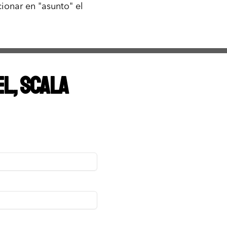
ionar en "asunto" el
el, Scala